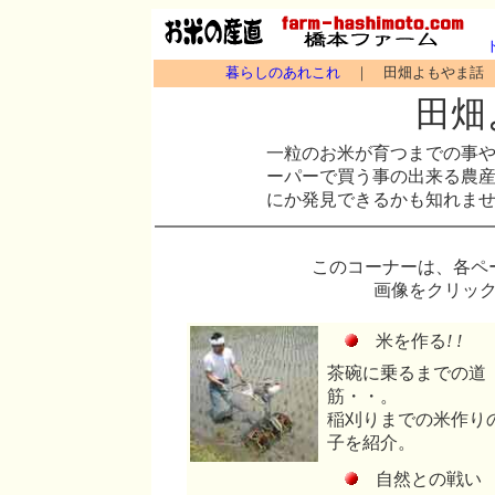
暮らしのあれこれ
｜ 田畑よもやま話
田畑
一粒のお米が育つまでの事
ーパーで買う事の出来る農
にか発見できるかも知れま
このコーナーは、各ペ
画像をクリッ
米を作る
! !
茶碗に乗るまでの道
筋・・。
稲刈りまでの米作り
子を紹介。
自然との戦い